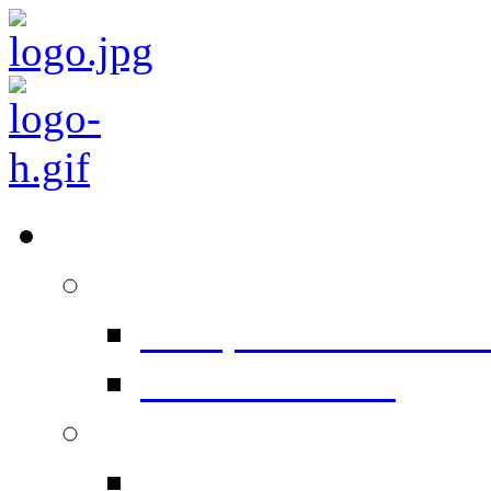
Équipements
Prépresse
Computer To Plate 
Conventionnel
Impression
Heidelberg