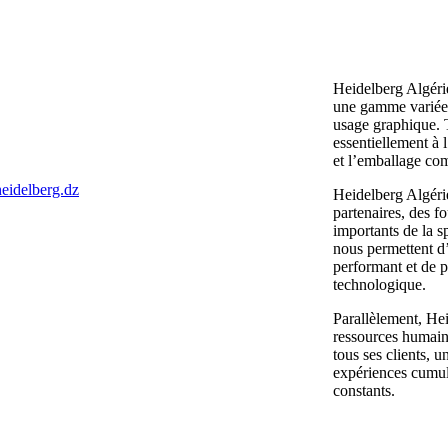
Heidelberg Algéri
une gamme variée
usage graphique. 
essentiellement à 
et l’emballage co
eidelberg.dz
Heidelberg Algéri
partenaires, des fo
importants de la s
nous permettent d’o
performant et de pl
technologique.
Parallèlement, Hei
ressources humaine
tous ses clients, u
expériences cumul
constants.