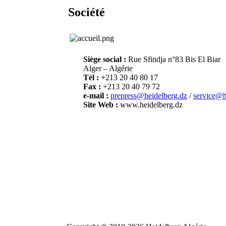
Société
Siège social :
Rue Sfindja n°83 Bis El Biar
Alger – Algérie
Tél :
+213 20 40 80 17
Fax :
+213 20 40 79 72
e-mail :
prepress@heidelberg.dz
/
service@h
Site Web :
www.heidelberg.dz