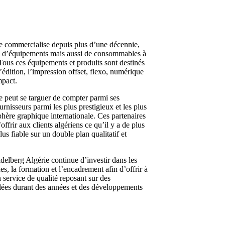
e commercialise depuis plus d’une décennie,
 d’équipements mais aussi de consommables à
Tous ces équipements et produits sont destinés
l’édition, l’impression offset, flexo, numérique
mpact.
e peut se targuer de compter parmi ses
urnisseurs parmi les plus prestigieux et les plus
phère graphique internationale. Ces partenaires
ffrir aux clients algériens ce qu’il y a de plus
us fiable sur un double plan qualitatif et
delberg Algérie continue d’investir dans les
s, la formation et l’encadrement afin d’offrir à
n service de qualité reposant sur des
ées durant des années et des développements