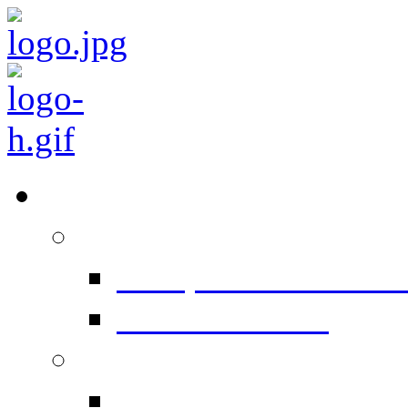
Équipements
Prépresse
Computer To Plate 
Conventionnel
Impression
Heidelberg